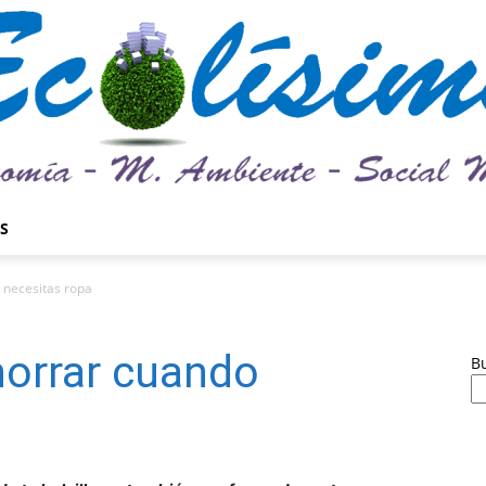
S
Ecolísima.
 necesitas ropa
horrar cuando
B
Medio