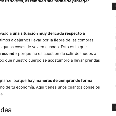
 tu bolsillo, es también una forma de proteger
ambiente
evado a
una situación muy delicada respecto a
timos a dejarnos llevar por la fiebre de las compras,
algunas cosas de vez en cuando. Esto es lo que
y
prescindir
porque no es cuestión de salir desnudos a
mpo que nuestro cuerpo se acostumbró a llevar prendas
ignarse, porque
hay maneras de comprar de forma
economia.
omo de tu economía. Aquí tienes unos cuantos consejos
a.
idea