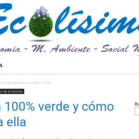
S
Ecolísima.
 y cómo puedes acceder a ella
or de Ecolisima
a 100% verde y cómo
B
 ella
Medio