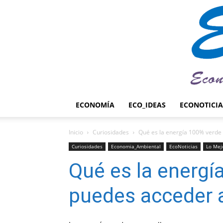
ECONOMÍA
ECO_IDEAS
ECONOTICIA
Inicio
Curiosidades
Qué es la energía 100% verde
Curiosidades
Economia_Ambiental
EcoNoticias
Lo Mej
Qué es la energí
puedes acceder a