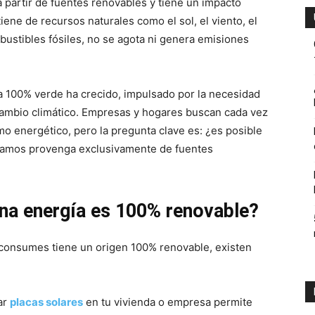
 partir de fuentes renovables y tiene un impacto
ene de recursos naturales como el sol, el viento, el
mbustibles fósiles, no se agota ni genera emisiones
ambiente
gía 100% verde ha crecido, impulsado por la necesidad
 cambio climático. Empresas y hogares buscan cada vez
o energético, pero la pregunta clave es: ¿es posible
y
ilizamos provenga exclusivamente de fuentes
na energía es 100% renovable?
economia.
 consumes tiene un origen 100% renovable, existen
lar
placas solares
en tu vivienda o empresa permite