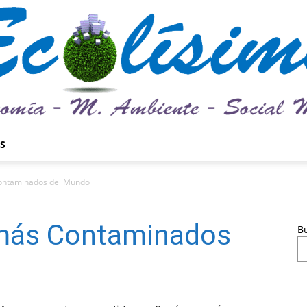
S
Ecolísima.
ontaminados del Mundo
 más Contaminados
B
Medio