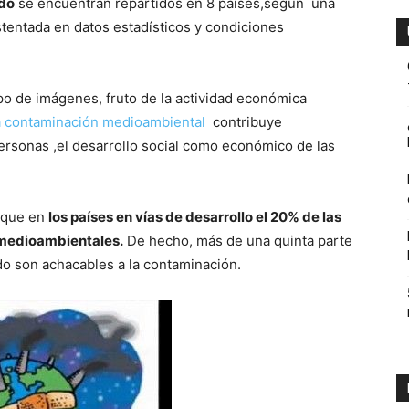
ndo
se encuentran repartidos en 8 países,según una
stentada en datos estadísticos y condiciones
ambiente
po de imágenes, fruto de la actividad económica
a contaminación medioambiental
contribuye
ersonas ,el desarrollo social como económico de las
y
a que en
los países en vías de desarrollo el 20% de las
medioambientales.
De hecho, más de una quinta parte
o son achacables a la contaminación.
economia.