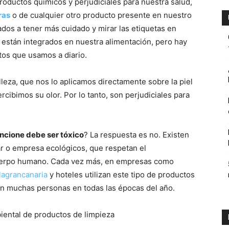
roductos químicos y perjudiciales para nuestra salud,
ras
o de cualquier otro producto presente en nuestro
dos a tener más cuidado y mirar las etiquetas en
ambiente
e están integrados en nuestra alimentación, pero hay
tos que usamos a diario.
leza, que nos lo aplicamos directamente sobre la piel
rcibimos su olor. Por lo tanto, son perjudiciales para
y
uncione debe ser tóxico
? La respuesta es no. Existen
ar o empresa ecológicos, que respetan el
uerpo humano. Cada vez más, en empresas como
economia.
llagrancanaria
y hoteles utilizan este tipo de productos
n muchas personas en todas las épocas del año.