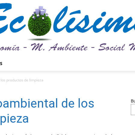
S
Ecolísima.
los productos de limpieza
oambiental de los
B
pieza
Medio