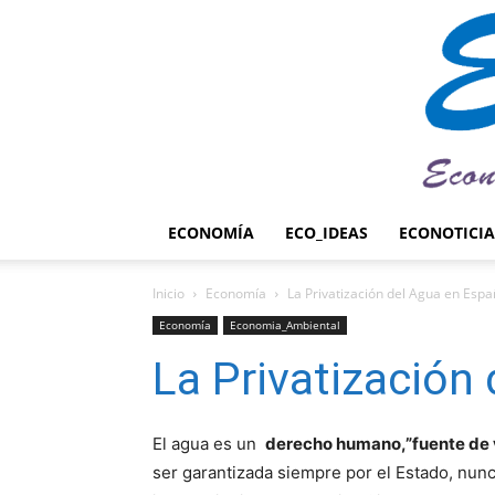
ECONOMÍA
ECO_IDEAS
ECONOTICIA
Inicio
Economía
La Privatización del Agua en Espa
Economía
Economia_Ambiental
La Privatización
El agua es un
derecho humano,”fuente de v
ser garantizada siempre por el Estado, nunc