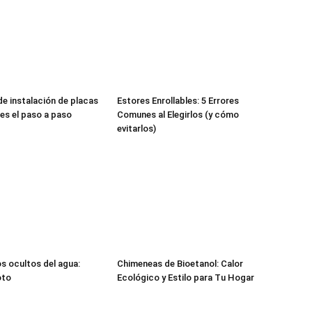
de instalación de placas
Estores Enrollables: 5 Errores
 es el paso a paso
Comunes al Elegirlos (y cómo
evitarlos)
s ocultos del agua:
Chimeneas de Bioetanol: Calor
oto
Ecológico y Estilo para Tu Hogar