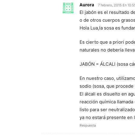
Aurora
7 febrero, 2015 En 10:5
El jabón es el resultado d
o de otros cuerpos grasos
Hola Lua,la sosa es funda
Es cierto que a priori p
naturales no debería lleva
JABÓN = ÁLCALI (sosa cáu
En nuestro caso, utilizam
sodio (sosa, que procede d
El álcali es disuelto en a
reacción química llamada «
listo para ser neutralizad
ya no estará presente en 
Respuesta