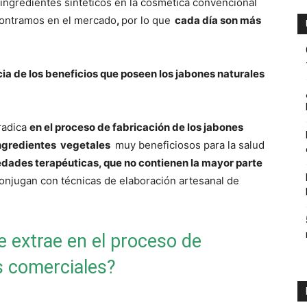
ngredientes sintéticos en la cosmética convencional
contramos en el mercado
,
por lo que
cada día son más
ambiente
a de los beneficios que poseen los jabones naturales
 radica
en el proceso de fabricación de los jabones
y
ingredientes vegetales
muy beneficiosos para la salud
edades terapéuticas, que no contienen la mayor parte
onjugan con técnicas de elaboración artesanal de
economia.
e extrae en el proceso de
s comerciales?