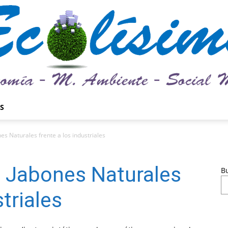
S
Ecolísima.
es Naturales frente a los industriales
s Jabones Naturales
B
striales
Medio