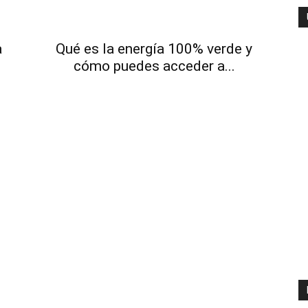
ambiente
a
Qué es la energía 100% verde y
cómo puedes acceder a...
y
economia.