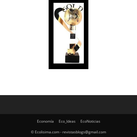
Economía
Eco_Ideas
EcoNoticias
© Ecolisima.com - revistasblogs@gmail.com