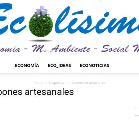
ECONOMÍA
ECO_IDEAS
ECONOTICIAS
Ecolísima.
Inicio
Etiquetas
Jabones artesanales
abones artesanales
Medio