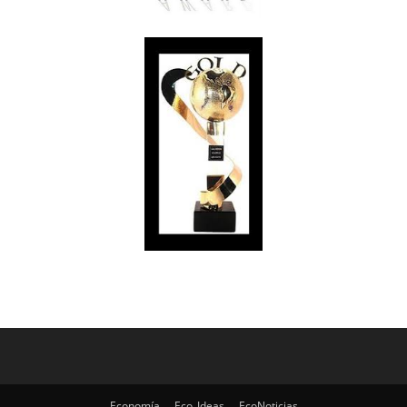
Economía
Eco_Ideas
EcoNoticias