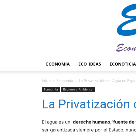
ECONOMÍA
ECO_IDEAS
ECONOTICIA
Inicio
Economía
La Privatización del Agua en Espa
Economía
Economia_Ambiental
La Privatización
El agua es un
derecho humano,”fuente de v
ser garantizada siempre por el Estado, nunc