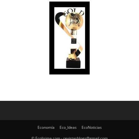
Economía
Eco_Ideas
EcoNoticias
© Ecolisima.com - revistasblogs@gmail.com