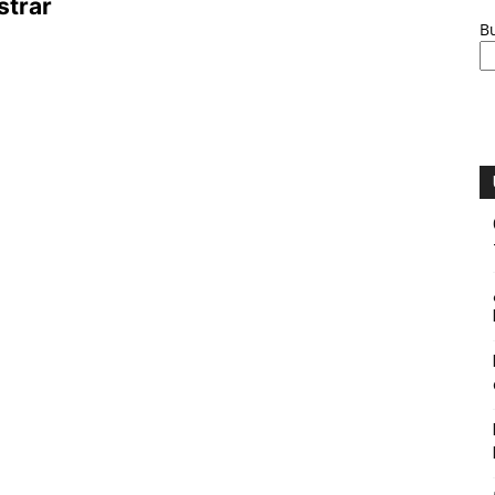
strar
B
ambiente
y
economia.