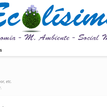
S
Ecolísima.
or, etc.
.
Medio