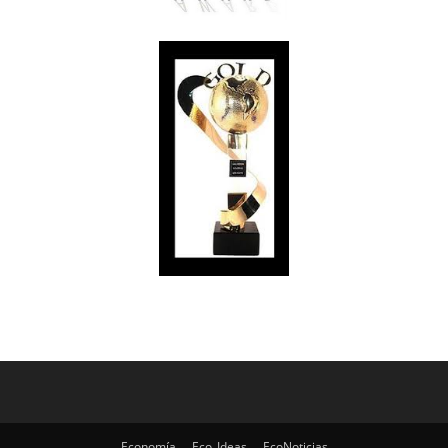
Economía
Eco_Ideas
EcoNoticias