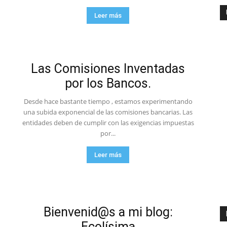
Leer más
ambiente
Las Comisiones Inventadas
por los Bancos.
y
Desde hace bastante tiempo , estamos experimentando
una subida exponencial de las comisiones bancarias. Las
entidades deben de cumplir con las exigencias impuestas
por...
Leer más
economia.
Bienvenid@s a mi blog:
Ecolísima