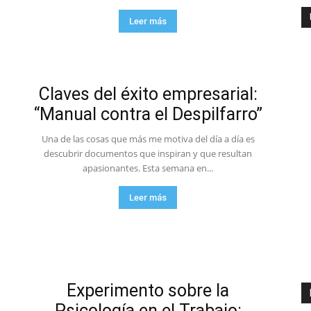
Leer más
ambiente
Claves del éxito empresarial:
“Manual contra el Despilfarro”
y
Una de las cosas que más me motiva del día a día es
descubrir documentos que inspiran y que resultan
apasionantes. Esta semana en...
Leer más
economia.
Experimento sobre la
Psicología en el Trabajo: