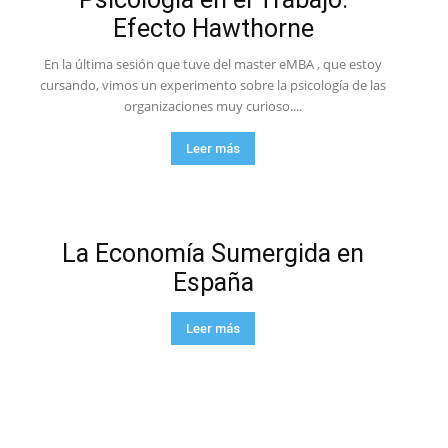
Efecto Hawthorne
En la última sesión que tuve del master eMBA , que estoy
cursando, vimos un experimento sobre la psicología de las
organizaciones muy curioso....
Leer más
La Economía Sumergida en
España
Leer más