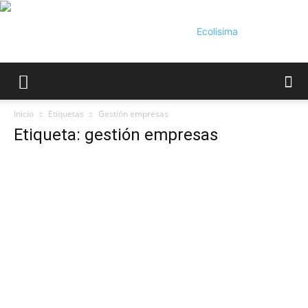
Ecolísima.
Inicio
Etiquetas
Gestión empresas
Etiqueta: gestión empresas
Medio
ambiente
y