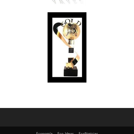
Economía
Eco_Ideas
EcoNoticias