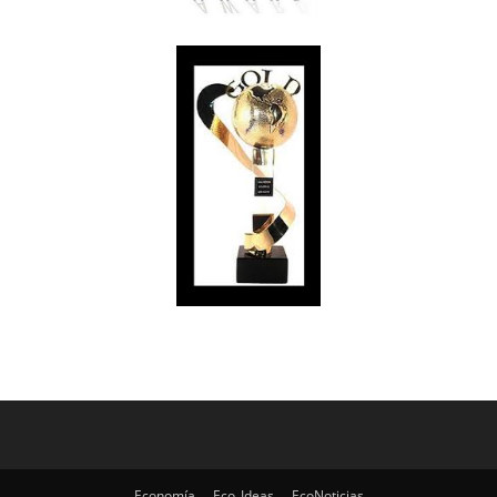
Economía
Eco_Ideas
EcoNoticias