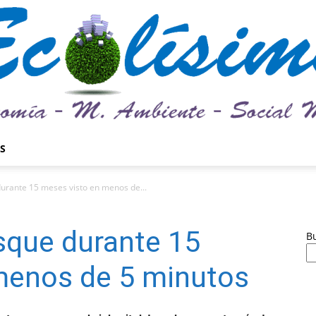
S
Ecolísima.
durante 15 meses visto en menos de...
sque durante 15
B
menos de 5 minutos
Medio