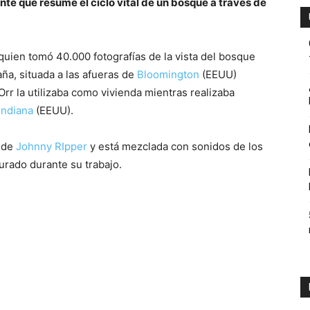
nte que resume el ciclo vital de un bosque a través de
ambiente
uien tomó 40.000 fotografías de la vista del bosque
ña, situada a las afueras de
Bloomington
(EEUU)
rr la utilizaba como vivienda mientras realizaba
Indiana
(EEUU).
y
 de
Johnny RIpper
y está mezclada con sonidos de los
rado durante su trabajo.
economia.