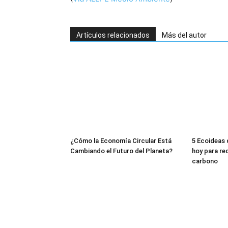
Artículos relacionados
Más del autor
¿Cómo la Economía Circular Está
5 Ecoideas
Cambiando el Futuro del Planeta?
hoy para red
carbono