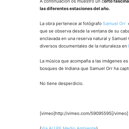
A continuación os muestro un c
orto fascina
las diferentes estaciones del año.
La obra pertenece al fotógrafo
Samuel Orr
q
que se observa desde la ventana de su caba
enclavada en una reserva natural y Samuel O
diversos documentales de la naturaleza en
La música que acompaña a las imágenes es
bosques de Indiana que Samuel Orr ha captu
No tiene desperdicio.
[vimeo]http://vimeo.com/59095595[/vimeo]
(
Vía ALLPE Medio Ambiente
)